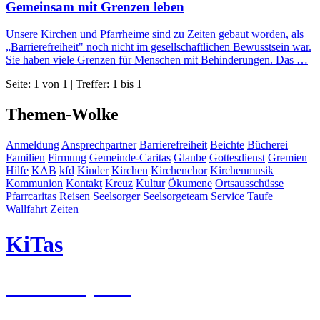
Gemeinsam mit Grenzen leben
Unsere Kirchen und Pfarrheime sind zu Zeiten gebaut worden, als
„Barrierefreiheit" noch nicht im gesellschaftlichen Bewusstsein war.
Sie haben viele Grenzen für Menschen mit Behinderungen. Das …
Seite: 1 von 1 | Treffer: 1 bis 1
Themen-Wolke
Anmeldung
Ansprechpartner
Barrierefreiheit
Beichte
Bücherei
Familien
Firmung
Gemeinde-Caritas
Glaube
Gottesdienst
Gremien
Hilfe
KAB
kfd
Kinder
Kirchen
Kirchenchor
Kirchenmusik
Kommunion
Kontakt
Kreuz
Kultur
Ökumene
Ortsausschüsse
Pfarrcaritas
Reisen
Seelsorger
Seelsorgeteam
Service
Taufe
Wallfahrt
Zeiten
KiTas
Pastoralplan