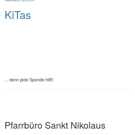
KiTas
Pastoralplan
Leitplanken
Spenden
... denn jede Spende hilft!
Institutionelles Schutzkonzept
Pfarrbüro Sankt Nikolaus