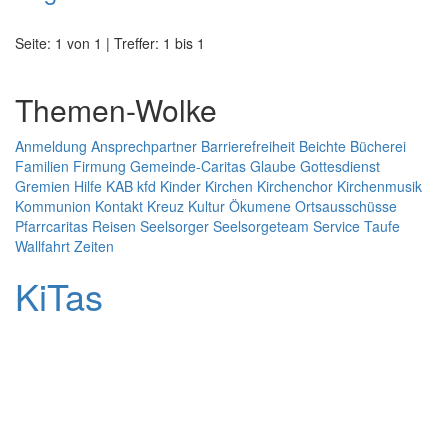
Seite: 1 von 1 | Treffer: 1 bis 1
Themen-Wolke
Anmeldung
Ansprechpartner
Barrierefreiheit
Beichte
Bücherei
Familien
Firmung
Gemeinde-Caritas
Glaube
Gottesdienst
Gremien
Hilfe
KAB
kfd
Kinder
Kirchen
Kirchenchor
Kirchenmusik
Kommunion
Kontakt
Kreuz
Kultur
Ökumene
Ortsausschüsse
Pfarrcaritas
Reisen
Seelsorger
Seelsorgeteam
Service
Taufe
Wallfahrt
Zeiten
KiTas
Pastoralplan
Leitplanken