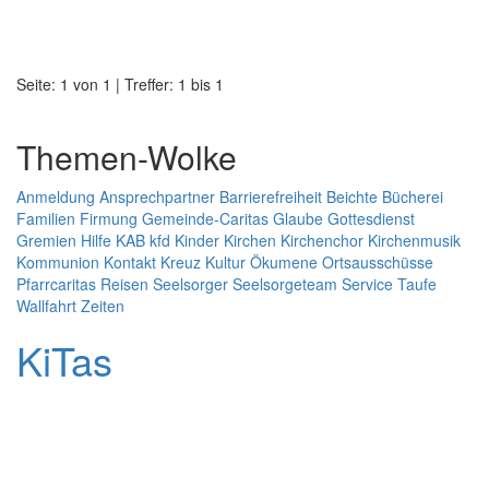
Seite: 1 von 1 | Treffer: 1 bis 1
Themen-Wolke
Anmeldung
Ansprechpartner
Barrierefreiheit
Beichte
Bücherei
Familien
Firmung
Gemeinde-Caritas
Glaube
Gottesdienst
Gremien
Hilfe
KAB
kfd
Kinder
Kirchen
Kirchenchor
Kirchenmusik
Kommunion
Kontakt
Kreuz
Kultur
Ökumene
Ortsausschüsse
Pfarrcaritas
Reisen
Seelsorger
Seelsorgeteam
Service
Taufe
Wallfahrt
Zeiten
KiTas
Pastoralplan
Leitplanken