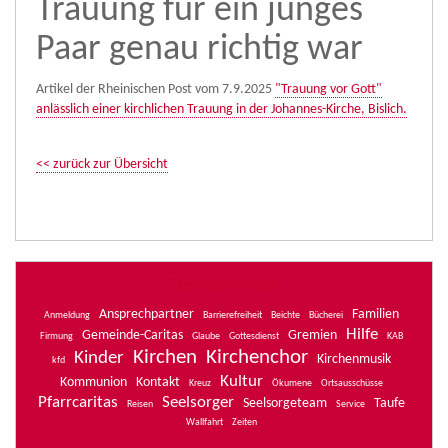
Trauung für ein junges
Paar genau richtig war
Artikel der Rheinischen Post vom 7.9.2025
"Trauung vor Gott"
anlässlich einer kirchlichen Trauung in der Johannes-Kirche, Bislich.
<< zurück zur Übersicht
Themen-Wolke
Ansprechpartner
Familien
Anmeldung
Barrierefreiheit
Beichte
Bücherei
Hilfe
Gemeinde-Caritas
Gremien
Firmung
Glaube
Gottesdienst
KAB
Kirchen
Kirchenchor
Kinder
Kirchenmusik
kfd
Kultur
Kommunion
Kontakt
Kreuz
Ökumene
Ortsausschüsse
Pfarrcaritas
Seelsorger
Seelsorgeteam
Taufe
Reisen
Service
Wallfahrt
Zeiten