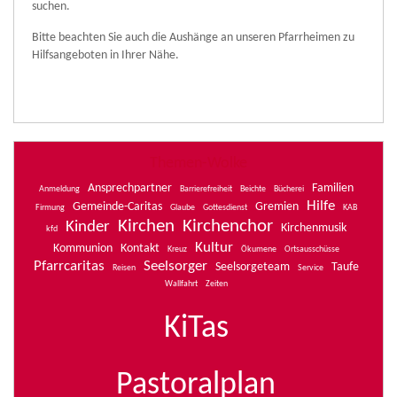
suchen.
Bitte beachten Sie auch die Aushänge an unseren Pfarrheimen zu
Hilfsangeboten in Ihrer Nähe.
Themen-Wolke
Ansprechpartner
Familien
Anmeldung
Barrierefreiheit
Beichte
Bücherei
Hilfe
Gemeinde-Caritas
Gremien
Firmung
Glaube
Gottesdienst
KAB
Kirchen
Kirchenchor
Kinder
Kirchenmusik
kfd
Kultur
Kommunion
Kontakt
Kreuz
Ökumene
Ortsausschüsse
Pfarrcaritas
Seelsorger
Seelsorgeteam
Taufe
Reisen
Service
Wallfahrt
Zeiten
KiTas
Pastoralplan