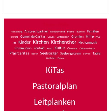
Themen-Wolke
Ansprechpartner
Familien
Anmeldung
Barrierefreiheit
Beichte
Bücherei
Hilfe
Gemeinde-Caritas
Gremien
Firmung
Glaube
Gottesdienst
KAB
Kirchen
Kirchenchor
Kinder
Kirchenmusik
kfd
Kultur
Kommunion
Kontakt
Kreuz
Ökumene
Ortsausschüsse
Pfarrcaritas
Seelsorger
Seelsorgeteam
Taufe
Reisen
Service
Wallfahrt
Zeiten
KiTas
Pastoralplan
Leitplanken