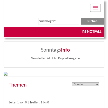
Toggle
navigati
IM NOTFALL
Sonntags
Info
Newsletter 24. Juli - Doppellausgabe
Themen
Seite: 1 von 0 | Treffer: 1 bis 0