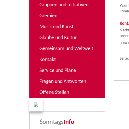
Gruppen und Initiativen
Was m
Komm
Gremien
Kont
Musik und Kunst
Nachf
unser
Glaube und Kultur
Um I
Gemeinsam und Weltweit
Seite:
Kontakt
Service und Pläne
Fragen und Antworten
Offene Stellen
Sonntags
Info