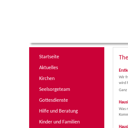
Startseite
Th
Aktuelles
Erst
Wir f
Kirchen
wird 
Seelsorgeteam
Ganz 
Gottesdienste
Haus
Was m
Hilfe und Beratung
Komm
Kinder und Familien
Haus