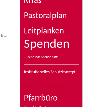
KiTas
Pastoralplan
Leitplanken
lle …
Spenden
... denn jede Spende hilft!
Institutionelles Schutzkonzept
Pfarrbüro Sankt Nikolaus
Pfarrbüro