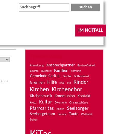
IM NOTFALL
Themen-Wolke
Ansprechpartner
Anmeldung
Barrierefreiheit
Familien
Beichte
Bücherei
Firmung
Gemeinde-Caritas
Glaube
Gottesdienst
 nach
Kinder
Hilfe
Gremien
KAB
kfd
Kirchen
Kirchenchor
Kirchenmusik
Kommunion
Kontakt
Kultur
Kreuz
Ökumene
Ortsausschüsse
Pfarrcaritas
Seelsorger
Reisen
Seelsorgeteam
Taufe
Service
Wallfahrt
Zeiten