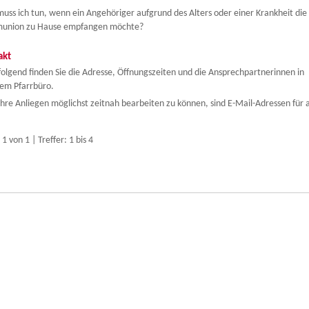
uss ich tun, wenn ein Angehöriger aufgrund des Alters oder einer Krankheit die
union zu Hause empfangen möchte?
akt
olgend finden Sie die Adresse, Öffnungszeiten und die Ansprechpartnerinnen in
em Pfarrbüro.
hre Anliegen möglichst zeitnah bearbeiten zu können, sind E-Mail-Adressen für a
 1 von 1 | Treffer: 1 bis 4