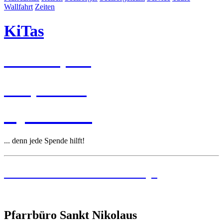
Wallfahrt
Zeiten
KiTas
Pastoralplan
Leitplanken
Spenden
... denn jede Spende hilft!
Institutionelles Schutzkonzept
Pfarrbüro Sankt Nikolaus