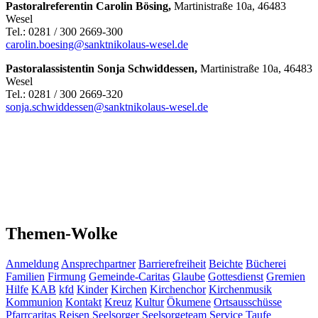
Pastoralreferentin Carolin Bösing,
Martinistraße 10a, 46483
Wesel
Tel.: 0281 / 300 2669-300
carolin.boesing@sanktnikolaus-wesel.de
Pastoralassistentin Sonja Schwiddessen,
Martinistraße 10a, 46483
Wesel
Tel.: 0281 / 300 2669-320
sonja.schwiddessen@sanktnikolaus-wesel.de
Themen-Wolke
Anmeldung
Ansprechpartner
Barrierefreiheit
Beichte
Bücherei
Familien
Firmung
Gemeinde-Caritas
Glaube
Gottesdienst
Gremien
Hilfe
KAB
kfd
Kinder
Kirchen
Kirchenchor
Kirchenmusik
Kommunion
Kontakt
Kreuz
Kultur
Ökumene
Ortsausschüsse
Pfarrcaritas
Reisen
Seelsorger
Seelsorgeteam
Service
Taufe