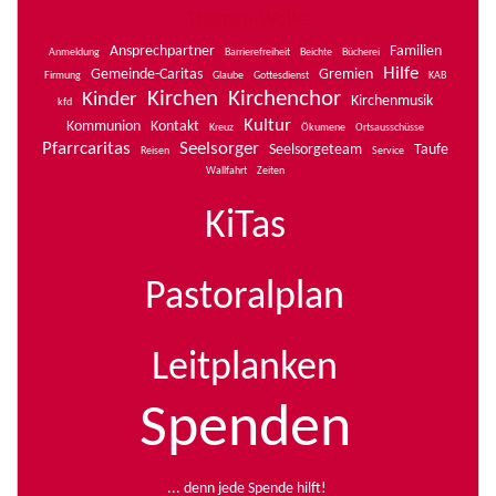
Themen-Wolke
Ansprechpartner
Familien
Anmeldung
Barrierefreiheit
Beichte
Bücherei
Hilfe
Gemeinde-Caritas
Gremien
Firmung
Glaube
Gottesdienst
KAB
Kirchen
Kirchenchor
Kinder
Kirchenmusik
kfd
Kultur
Kommunion
Kontakt
Kreuz
Ökumene
Ortsausschüsse
Pfarrcaritas
Seelsorger
Seelsorgeteam
Taufe
Reisen
Service
Wallfahrt
Zeiten
KiTas
Pastoralplan
Leitplanken
Spenden
... denn jede Spende hilft!