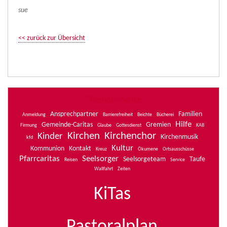
sue
<< zurück zur Übersicht
Themen-Wolke
Ansprechpartner
Familien
Anmeldung
Barrierefreiheit
Beichte
Bücherei
Hilfe
Gemeinde-Caritas
Gremien
Firmung
Glaube
Gottesdienst
KAB
Kirchen
Kirchenchor
Kinder
Kirchenmusik
kfd
Kultur
Kommunion
Kontakt
Kreuz
Ökumene
Ortsausschüsse
Pfarrcaritas
Seelsorger
Seelsorgeteam
Taufe
Reisen
Service
Wallfahrt
Zeiten
KiTas