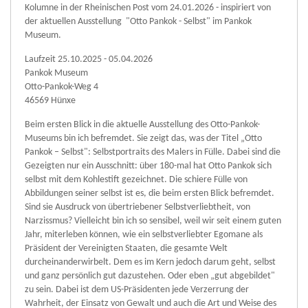
Kolumne in der Rheinischen Post vom 24.01.2026 - inspiriert von
der aktuellen Ausstellung "Otto Pankok - Selbst" im Pankok
Museum.
Laufzeit 25.10.2025 - 05.04.2026
Pankok Museum
Otto-Pankok-Weg 4
46569 Hünxe
Beim ersten Blick in die aktuelle Ausstellung des Otto-Pankok-
Museums bin ich befremdet. Sie zeigt das, was der Titel „Otto
Pankok – Selbst": Selbstportraits des Malers in Fülle. Dabei sind die
Gezeigten nur ein Ausschnitt: über 180-mal hat Otto Pankok sich
selbst mit dem Kohlestift gezeichnet. Die schiere Fülle von
Abbildungen seiner selbst ist es, die beim ersten Blick befremdet.
Sind sie Ausdruck von übertriebener Selbstverliebtheit, von
Narzissmus? Vielleicht bin ich so sensibel, weil wir seit einem guten
Jahr, miterleben können, wie ein selbstverliebter Egomane als
Präsident der Vereinigten Staaten, die gesamte Welt
durcheinanderwirbelt. Dem es im Kern jedoch darum geht, selbst
und ganz persönlich gut dazustehen. Oder eben „gut abgebildet"
zu sein. Dabei ist dem US-Präsidenten jede Verzerrung der
Wahrheit, der Einsatz von Gewalt und auch die Art und Weise des