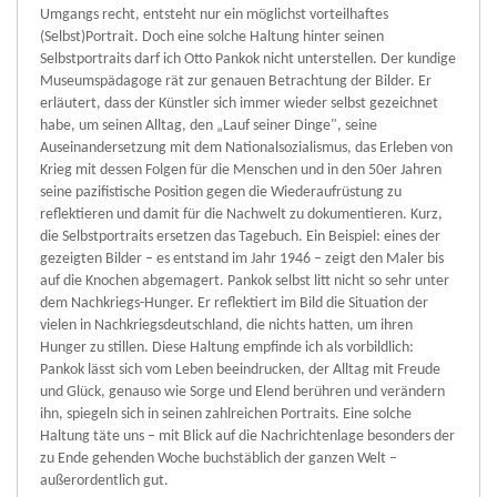
Umgangs recht, entsteht nur ein möglichst vorteilhaftes
(Selbst)Portrait. Doch eine solche Haltung hinter seinen
Selbstportraits darf ich Otto Pankok nicht unterstellen. Der kundige
Museumspädagoge rät zur genauen Betrachtung der Bilder. Er
erläutert, dass der Künstler sich immer wieder selbst gezeichnet
habe, um seinen Alltag, den „Lauf seiner Dinge", seine
Auseinandersetzung mit dem Nationalsozialismus, das Erleben von
Krieg mit dessen Folgen für die Menschen und in den 50er Jahren
seine pazifistische Position gegen die Wiederaufrüstung zu
reflektieren und damit für die Nachwelt zu dokumentieren. Kurz,
die Selbstportraits ersetzen das Tagebuch. Ein Beispiel: eines der
gezeigten Bilder – es entstand im Jahr 1946 – zeigt den Maler bis
auf die Knochen abgemagert. Pankok selbst litt nicht so sehr unter
dem Nachkriegs-Hunger. Er reflektiert im Bild die Situation der
vielen in Nachkriegsdeutschland, die nichts hatten, um ihren
Hunger zu stillen. Diese Haltung empfinde ich als vorbildlich:
Pankok lässt sich vom Leben beeindrucken, der Alltag mit Freude
und Glück, genauso wie Sorge und Elend berühren und verändern
ihn, spiegeln sich in seinen zahlreichen Portraits. Eine solche
Haltung täte uns – mit Blick auf die Nachrichtenlage besonders der
zu Ende gehenden Woche buchstäblich der ganzen Welt –
außerordentlich gut.