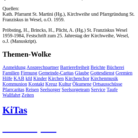
Quellen:
Kath. Pfarramt St. Martini (Hg.), Kirchweihe und Pfarrgründung St.
Franziskus in Wesel, o.O. 1959.
Pröbsting, H., Brincks, H., Plicht, A. (Hg.) St. Franziskus Wesel
1959-1984, Festschrift zum 25. Jahrestag der Kirchweihe, Wesel,
o.J. (Manuskript).
Themen-Wolke
Anmeldung
Ansprechpartner
Barrierefreiheit
Beichte
Bücherei
Familien
Firmung
Gemeinde-Caritas
Glaube
Gottesdienst
Gremien
Hilfe
KAB
kfd
Kinder
Kirchen
Kirchenchor
Kirchenmusik
Kommunion
Kontakt
Kreuz
Kultur
Ökumene
Ortsausschüsse
Pfarrcaritas
Reisen
Seelsorger
Seelsorgeteam
Service
Taufe
Wallfahrt
Zeiten
KiTas
Pastoralplan