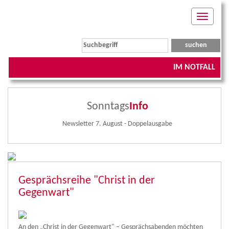
Toggle
navigati
IM NOTFALL
Sonntags
Info
Newsletter 7. August - Doppelausgabe
Gesprächsreihe "Christ in der
Gegenwart"
An den „Christ in der Gegenwart" – Gesprächsabenden möchten