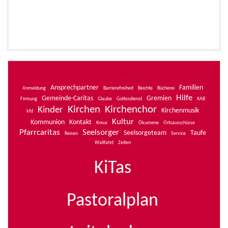
Themen-Wolke
Ansprechpartner
Familien
Anmeldung
Barrierefreiheit
Beichte
Bücherei
Hilfe
Gemeinde-Caritas
Gremien
Firmung
Glaube
Gottesdienst
KAB
Kirchen
Kirchenchor
Kinder
Kirchenmusik
kfd
Kultur
Kommunion
Kontakt
Kreuz
Ökumene
Ortsausschüsse
Pfarrcaritas
Seelsorger
Seelsorgeteam
Taufe
Reisen
Service
Wallfahrt
Zeiten
KiTas
Pastoralplan