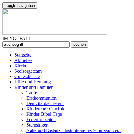
Toggle navigation
IM NOTFALL
Startseite
Aktuelles
Kirchen
Seelsorgeteam
Gottesdienste
Hilfe und Beratung
Kinder und Familien
Taufe
Erstkommunion
Den Glauben feiern
Kinderchor ConTakt
Kinder-Bibel-Tage
Ferienfreizeiten
Sternsinger
Nähe und Distanz - Institutionelles Schutzkonzept