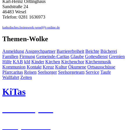
Karl-Heinz Ortlinghaus
Sandstraße 24
46483 Wesel
Telefon: 0281 1636973
katholisches.ferienwerk-wesel@t-online.de
Themen-Wolke
Anmeldung
Ansprechpartner
Barrierefreiheit
Beichte
Bücherei
Familien
Firmung
Gemeinde-Caritas
Glaube
Gottesdienst
Gremien
Hilfe
KAB
kfd
Kinder
Kirchen
Kirchenchor
Kirchenmusik
Kommunion
Kontakt
Kreuz
Kultur
Ökumene
Ortsausschüsse
Pfarrcaritas
Reisen
Seelsorger
Seelsorgeteam
Service
Taufe
Wallfahrt
Zeiten
KiTas
Pastoralplan
Leitplanken