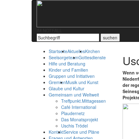
IM NOTFALL
Startseite
Aktuelles
Kirchen
Usc
Seelsorgeteam
Gottesdienste
Hilfe und Beratung
Kinder und Familien
Wenn vo
Gruppen und Initiativen
Niederr
Gremien
Musik und Kunst
der reg
Glaube und Kultur
Seinesg
Gemeinsam und Weltweit
Projekt
Treffpunkt.Mittagessen
Café International
Plaudernetz
Das Monatsprojekt
Uschis Trödel
Kontakt
Service und Pläne
Fragen und Antworten