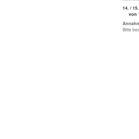
14. / 15
von 10
Annahm
Bitte be