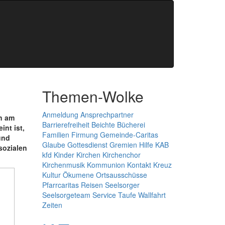
Themen-Wolke
Anmeldung
Ansprechpartner
n am
Barrierefreiheit
Beichte
Bücherei
int ist,
Familien
Firmung
Gemeinde-Caritas
und
Glaube
Gottesdienst
Gremien
Hilfe
KAB
sozialen
kfd
Kinder
Kirchen
Kirchenchor
Kirchenmusik
Kommunion
Kontakt
Kreuz
Kultur
Ökumene
Ortsausschüsse
Pfarrcaritas
Reisen
Seelsorger
Seelsorgeteam
Service
Taufe
Wallfahrt
Zeiten