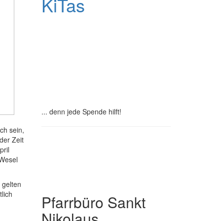
KiTas
Pastoralplan
Leitplanken
Spenden
... denn jede Spende hilft!
ch sein,
Institutionelles
der Zeit
ril
Schutzkonzept
 Wesel
 gelten
lich
Pfarrbüro Sankt
Nikolaus