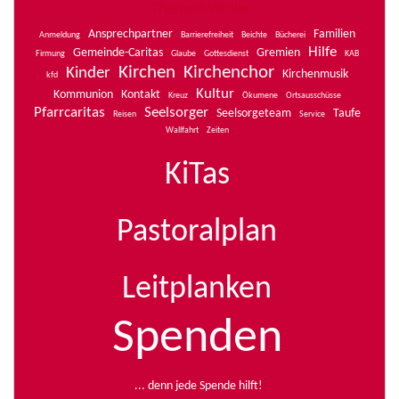
Themen-Wolke
Ansprechpartner
Familien
Anmeldung
Barrierefreiheit
Beichte
Bücherei
Hilfe
Gemeinde-Caritas
Gremien
Firmung
Glaube
Gottesdienst
KAB
Kirchen
Kirchenchor
Kinder
Kirchenmusik
kfd
Kultur
Kommunion
Kontakt
Kreuz
Ökumene
Ortsausschüsse
Pfarrcaritas
Seelsorger
Seelsorgeteam
Taufe
Reisen
Service
Wallfahrt
Zeiten
KiTas
Pastoralplan
Leitplanken
Spenden
... denn jede Spende hilft!