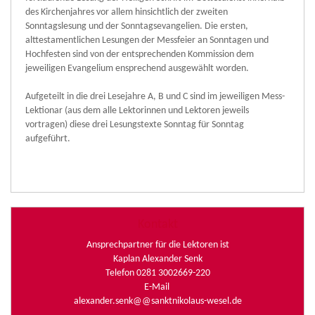
des Kirchenjahres vor allem hinsichtlich der zweiten
Sonntagslesung und der Sonntagsevangelien. Die ersten,
alttestamentlichen Lesungen der Messfeier an Sonntagen und
Hochfesten sind von der entsprechenden Kommission dem
jeweiligen Evangelium ensprechend ausgewählt worden.
Aufgeteilt in die drei Lesejahre A, B und C sind im jeweiligen Mess-
Lektionar (aus dem alle Lektorinnen und Lektoren jeweils
vortragen) diese drei Lesungstexte Sonntag für Sonntag
aufgeführt.
Kontakt
Ansprechpartner für die Lektoren ist
Kaplan Alexander Senk
Telefon 0281 3002669-220
E-Mail
alexander.senk@@sanktnikolaus-wesel.de