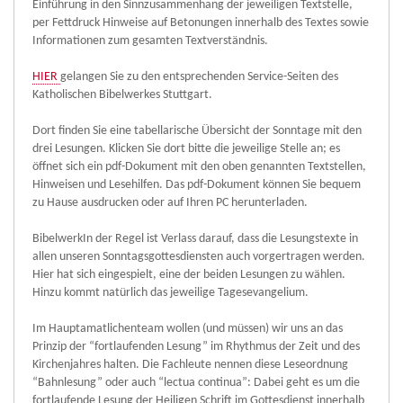
Einführung in den Sinnzusammenhang der jeweiligen Textstelle,
per Fettdruck Hinweise auf Betonungen innerhalb des Textes sowie
Informationen zum gesamten Textverständnis.
HIER
gelangen Sie zu den entsprechenden Service-Seiten des
Katholischen Bibelwerkes Stuttgart.
Dort finden Sie eine tabellarische Übersicht der Sonntage mit den
drei Lesungen. Klicken Sie dort bitte die jeweilige Stelle an; es
öffnet sich ein pdf-Dokument mit den oben genannten Textstellen,
Hinweisen und Lesehilfen. Das pdf-Dokument können Sie bequem
zu Hause ausdrucken oder auf Ihren PC herunterladen.
BibelwerkIn der Regel ist Verlass darauf, dass die Lesungstexte in
allen unseren Sonntagsgottesdiensten auch vorgertragen werden.
Hier hat sich eingespielt, eine der beiden Lesungen zu wählen.
Hinzu kommt natürlich das jeweilige Tagesevangelium.
Im Hauptamatlichenteam wollen (und müssen) wir uns an das
Prinzip der “fortlaufenden Lesung” im Rhythmus der Zeit und des
Kirchenjahres halten. Die Fachleute nennen diese Leseordnung
“Bahnlesung” oder auch “lectua continua”: Dabei geht es um die
fortlaufende Lesung der Heiligen Schrift im Gottesdienst innerhalb