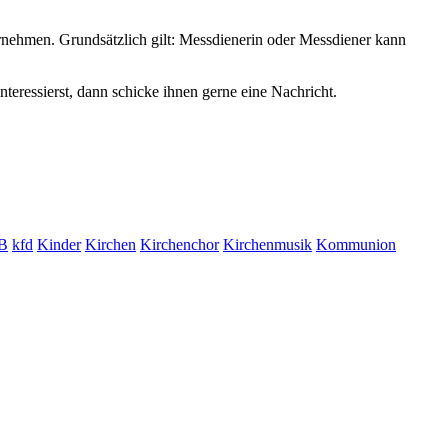
ornehmen. Grundsätzlich gilt: Messdienerin oder Messdiener kann
eressierst, dann schicke ihnen gerne eine Nachricht.
B
kfd
Kinder
Kirchen
Kirchenchor
Kirchenmusik
Kommunion