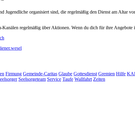
nd Jugendliche organisiert sind, die regelmäßig den Dienst am Altar v
-Kanälen regelmäßig über Aktionen. Wenn du dich für ihre Angebote int
ich
iener.wesel
ien
Firmung
Gemeinde-Caritas
Glaube
Gottesdienst
Gremien
Hilfe
KA
eelsorger
Seelsorgeteam
Service
Taufe
Wallfahrt
Zeiten