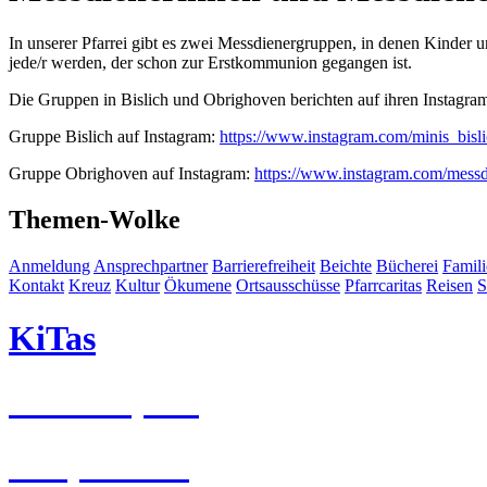
In unserer Pfarrei gibt es zwei Messdienergruppen, in denen Kinder u
jede/r werden, der schon zur Erstkommunion gegangen ist.
Die Gruppen in Bislich und Obrighoven berichten auf ihren Instagram
Gruppe Bislich auf Instagram:
https://www.instagram.com/minis_bisl
Gruppe Obrighoven auf Instagram:
https://www.instagram.com/messd
Themen-Wolke
Anmeldung
Ansprechpartner
Barrierefreiheit
Beichte
Bücherei
Famil
Kontakt
Kreuz
Kultur
Ökumene
Ortsausschüsse
Pfarrcaritas
Reisen
S
KiTas
Pastoralplan
Leitplanken