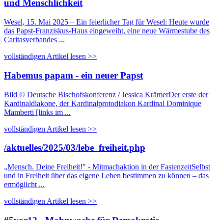
und Menschlichkeit
Wesel, 15. Mai 2025 – Ein feierlicher Tag für Wesel: Heute wurde
das Papst-Franziskus-Haus eingeweiht, eine neue Wärmestube des
Caritasverbandes ...
vollständigen Artikel lesen >>
Habemus papam - ein neuer Papst
Bild © Deutsche Bischofskonferenz / Jessica KrämerDer erste der
Kardinaldiakone, der Kardinalprotodiakon Kardinal Dominique
Mamberti [links im ...
vollständigen Artikel lesen >>
/aktuelles/2025/03/lebe_freiheit.php
„Mensch. Deine Freiheit!" - Mitmachaktion in der FastenzeitSelbst
und in Freiheit über das eigene Leben bestimmen zu können – das
ermöglicht ...
vollständigen Artikel lesen >>