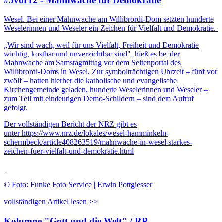
#5vor12 - Mahnwache für Demokratie
Wesel. Bei einer Mahnwache am Willibrordi-Dom setzten hunderte
Weselerinnen und Weseler ein Zeichen für Vielfalt und Demokratie.
„Wir sind wach, weil für uns Vielfalt, Freiheit und Demokratie
wichtig, kostbar und unverzichtbar sind", hieß es bei der
Mahnwache am Samstagmittag vor dem Seitenportal des
Willibrordi-Doms in Wesel. Zur symbolträchtigen Uhrzeit – fünf vor
zwölf – hatten hierher die katholische und evangelische
Kirchengemeinde geladen, hunderte Weselerinnen und Weseler –
zum Teil mit eindeutigen Demo-Schildern – sind dem Aufruf
gefolgt.
Der vollständigen Bericht der NRZ gibt es
unter https://www.nrz.de/lokales/wesel-hamminkeln-
schermbeck/article408263519/mahnwache-in-wesel-starkes-
zeichen-fuer-vielfalt-und-demokratie.html
© Foto: Funke Foto Service | Erwin Pottgiesser
vollständigen Artikel lesen >>
Kolumne "Gott und die Welt" / RP