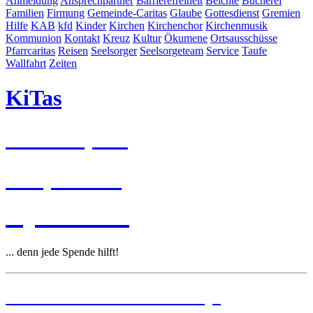
Anmeldung
Ansprechpartner
Barrierefreiheit
Beichte
Bücherei
Familien
Firmung
Gemeinde-Caritas
Glaube
Gottesdienst
Gremien
Hilfe
KAB
kfd
Kinder
Kirchen
Kirchenchor
Kirchenmusik
Kommunion
Kontakt
Kreuz
Kultur
Ökumene
Ortsausschüsse
Pfarrcaritas
Reisen
Seelsorger
Seelsorgeteam
Service
Taufe
Wallfahrt
Zeiten
KiTas
Pastoralplan
Leitplanken
Spenden
... denn jede Spende hilft!
Institutionelles Schutzkonzept