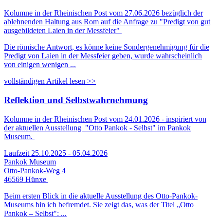
Kolumne in der Rheinischen Post vom 27.06.2026 bezüglich der
ablehnenden Haltung aus Rom auf die Anfrage zu "Predigt von gut
ausgebildeten Laien in der Messfeier"
Die römische Antwort, es könne keine Sondergenehmigung für die
Predigt von Laien in der Messfeier geben, wurde wahrscheinlich
von einigen wenigen ...
vollständigen Artikel lesen >>
Reflektion und Selbstwahrnehmung
Kolumne in der Rheinischen Post vom 24.01.2026 - inspiriert von
der aktuellen Ausstellung "Otto Pankok - Selbst" im Pankok
Museum.
Laufzeit 25.10.2025 - 05.04.2026
Pankok Museum
Otto-Pankok-Weg 4
46569 Hünxe
Beim ersten Blick in die aktuelle Ausstellung des Otto-Pankok-
Museums bin ich befremdet. Sie zeigt das, was der Titel „Otto
Pankok – Selbst": ...