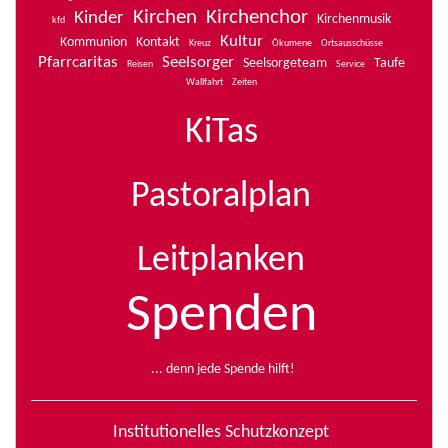
Kirchen
Kirchenchor
Kinder
Kirchenmusik
kfd
Kultur
Kommunion
Kontakt
Kreuz
Ökumene
Ortsausschüsse
Pfarrcaritas
Seelsorger
Seelsorgeteam
Taufe
Reisen
Service
Wallfahrt
Zeiten
KiTas
Pastoralplan
Leitplanken
Spenden
... denn jede Spende hilft!
Institutionelles Schutzkonzept