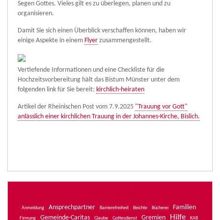
Segen Gottes. Vieles gilt es zu überlegen, planen und zu
organisieren.
Damit Sie sich einen Überblick verschaffen können, haben wir
einige Aspekte in einem
Flyer
zusammengestellt.
Vertiefende Informationen und eine Checkliste für die
Hochzeitsvorbereitung hält das Bistum Münster unter dem
folgenden link für Sie bereit:
kirchlich-heiraten
Artikel der Rheinischen Post vom 7.9.2025
"Trauung vor Gott"
anlässlich einer kirchlichen Trauung in der Johannes-Kirche, Bislich.
Themen-Wolke
Ansprechpartner
Familien
Anmeldung
Barrierefreiheit
Beichte
Bücherei
Hilfe
Gemeinde-Caritas
Gremien
Firmung
Glaube
Gottesdienst
KAB