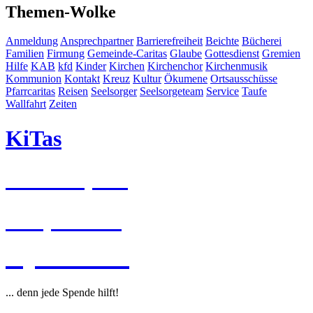
Themen-Wolke
Anmeldung
Ansprechpartner
Barrierefreiheit
Beichte
Bücherei
Familien
Firmung
Gemeinde-Caritas
Glaube
Gottesdienst
Gremien
Hilfe
KAB
kfd
Kinder
Kirchen
Kirchenchor
Kirchenmusik
Kommunion
Kontakt
Kreuz
Kultur
Ökumene
Ortsausschüsse
Pfarrcaritas
Reisen
Seelsorger
Seelsorgeteam
Service
Taufe
Wallfahrt
Zeiten
KiTas
Pastoralplan
Leitplanken
Spenden
... denn jede Spende hilft!